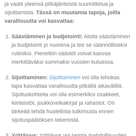
ja vaatii yleensä pitkäjänteistä suunnittelua ja
sijoittamista.
Tässä on muutamia tapoja, joilla
varallisuutta voi kasvattaa:
Säästäminen ja budjetointi:
Aloita säästäminen
ja budjetointi jo nuorena ja tee se säännölliseksi
rutiiniksi. Pienetkin säästöt voivat kasvaa
merkittäväksi summaksi vuosien kuluessa.
Sijoittaminen:
Sijoittaminen
voi olla tehokas
tapa kasvattaa varallisuutta pitkällä aikavälillä.
Sijoituskohteita voi olla esimerkiksi osakkeet,
kiinteistöt, joukkovelkakirjat ja rahastot. On
tärkeää tehdä huolellista tutkimusta ennen
sijoituspäätöksen tekemistä.
Yrittäjyys:
Yrittäjyys voi tarjota mahdollisuuden