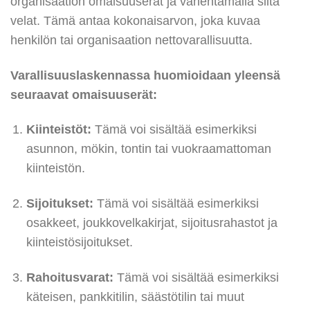
organisaation omaisuuserät ja vähentämällä siitä
velat. Tämä antaa kokonaisarvon, joka kuvaa
henkilön tai organisaation nettovarallisuutta.
Varallisuuslaskennassa huomioidaan yleensä
seuraavat omaisuuserät:
Kiinteistöt:
Tämä voi sisältää esimerkiksi
asunnon, mökin, tontin tai vuokraamattoman
kiinteistön.
Sijoitukset:
Tämä voi sisältää esimerkiksi
osakkeet, joukkovelkakirjat, sijoitusrahastot ja
kiinteistösijoitukset.
Rahoitusvarat:
Tämä voi sisältää esimerkiksi
käteisen, pankkitilin, säästötilin tai muut