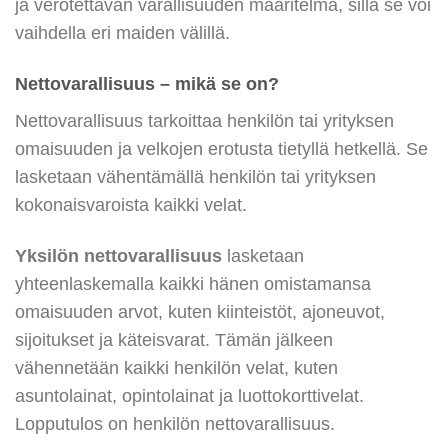
ja verotettavan varallisuuden määritelmä, sillä se voi
vaihdella eri maiden välillä.
Nettovarallisuus
– mikä se on?
Nettovarallisuus tarkoittaa henkilön tai yrityksen
omaisuuden ja velkojen erotusta tietyllä hetkellä. Se
lasketaan vähentämällä henkilön tai yrityksen
kokonaisvaroista kaikki velat.
Yksilön nettovarallisuus
lasketaan
yhteenlaskemalla kaikki hänen omistamansa
omaisuuden arvot, kuten kiinteistöt, ajoneuvot,
sijoitukset ja käteisvarat. Tämän jälkeen
vähennetään kaikki henkilön velat, kuten
asuntolainat, opintolainat ja luottokorttivelat.
Lopputulos on henkilön nettovarallisuus.