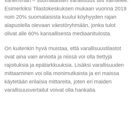
vähemmän – suomalaisten varallisuus siis vaihtelee.
Esimerkiksi Tilastokeskuksen mukaan vuonna 2019
noin 20% suomalaisista kuului köyhyyden rajan
alapuolella olevaan väestöryhmään, jonka tulot
olivat alle 60% kansallisesta mediaanitulosta.
On kuitenkin hyvä muistaa, että varallisuustilastot
ovat aina vain arvioita ja niissä voi olla tiettyjä
rajoituksia ja epätarkkuuksia. Lisäksi varallisuuden
mittaaminen voi olla monimutkaista ja eri maissa
käytetään erilaisia mittareita, joten eri maiden
varallisuusvertailut voivat olla hankalia.