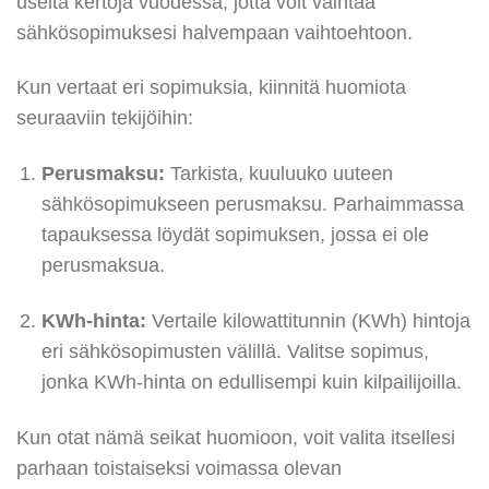
useita kertoja vuodessa, jotta voit vaihtaa
sähkösopimuksesi halvempaan vaihtoehtoon.
Kun vertaat eri sopimuksia, kiinnitä huomiota
seuraaviin tekijöihin:
Perusmaksu:
Tarkista, kuuluuko uuteen
sähkösopimukseen perusmaksu. Parhaimmassa
tapauksessa löydät sopimuksen, jossa ei ole
perusmaksua.
KWh-hinta:
Vertaile kilowattitunnin (KWh) hintoja
eri sähkösopimusten välillä. Valitse sopimus,
jonka KWh-hinta on edullisempi kuin kilpailijoilla.
Kun otat nämä seikat huomioon, voit valita itsellesi
parhaan toistaiseksi voimassa olevan