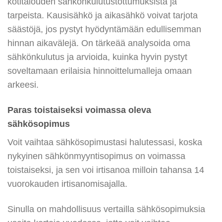
kotitalouden sähkönkulutustottumuksista ja
tarpeista. Kausisähkö ja aikasähkö voivat tarjota
säästöjä, jos pystyt hyödyntämään edullisemman
hinnan aikavälejä. On tärkeää analysoida oma
sähkönkulutus ja arvioida, kuinka hyvin pystyt
soveltamaan erilaisia hinnoittelumalleja omaan
arkeesi.
Paras toistaiseksi voimassa oleva
sähkösopimus
Voit vaihtaa sähkösopimustasi halutessasi, koska
nykyinen sähkönmyyntisopimus on voimassa
toistaiseksi, ja sen voi irtisanoa milloin tahansa 14
vuorokauden irtisanomisajalla.
Sinulla on mahdollisuus vertailla sähkösopimuksia