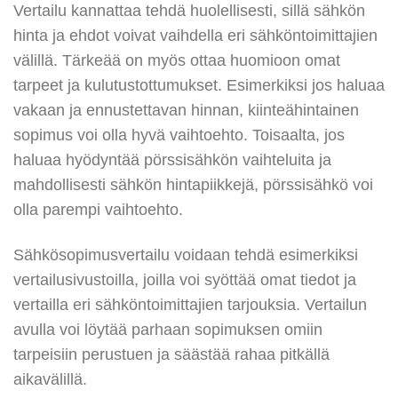
Vertailu kannattaa tehdä huolellisesti, sillä sähkön
hinta ja ehdot voivat vaihdella eri sähköntoimittajien
välillä. Tärkeää on myös ottaa huomioon omat
tarpeet ja kulutustottumukset. Esimerkiksi jos haluaa
vakaan ja ennustettavan hinnan, kiinteähintainen
sopimus voi olla hyvä vaihtoehto. Toisaalta, jos
haluaa hyödyntää pörssisähkön vaihteluita ja
mahdollisesti sähkön hintapiikkejä, pörssisähkö voi
olla parempi vaihtoehto.
Sähkösopimusvertailu voidaan tehdä esimerkiksi
vertailusivustoilla, joilla voi syöttää omat tiedot ja
vertailla eri sähköntoimittajien tarjouksia. Vertailun
avulla voi löytää parhaan sopimuksen omiin
tarpeisiin perustuen ja säästää rahaa pitkällä
aikavälillä.