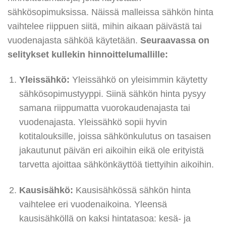
sähkösopimuksissa. Näissä malleissa sähkön hinta
vaihtelee riippuen siitä, mihin aikaan päivästä tai
vuodenajasta sähköä käytetään.
Seuraavassa on
selitykset kullekin hinnoittelumallille:
Yleissähkö:
Yleissähkö on yleisimmin käytetty
sähkösopimustyyppi. Siinä sähkön hinta pysyy
samana riippumatta vuorokaudenajasta tai
vuodenajasta. Yleissähkö sopii hyvin
kotitalouksille, joissa sähkönkulutus on tasaisen
jakautunut päivän eri aikoihin eikä ole erityistä
tarvetta ajoittaa sähkönkäyttöä tiettyihin aikoihin.
Kausisähkö:
Kausisähkössä sähkön hinta
vaihtelee eri vuodenaikoina. Yleensä
kausisähköllä on kaksi hintatasoa: kesä- ja