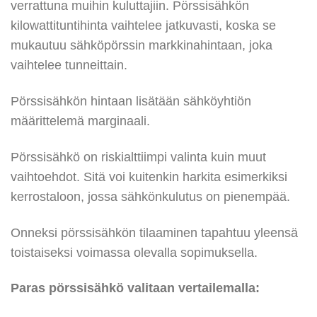
verrattuna muihin kuluttajiin. Pörssisähkön
kilowattituntihinta vaihtelee jatkuvasti, koska se
mukautuu sähköpörssin markkinahintaan, joka
vaihtelee tunneittain.
Pörssisähkön hintaan lisätään sähköyhtiön
määrittelemä marginaali.
Pörssisähkö on riskialttiimpi valinta kuin muut
vaihtoehdot. Sitä voi kuitenkin harkita esimerkiksi
kerrostaloon, jossa sähkönkulutus on pienempää.
Onneksi pörssisähkön tilaaminen tapahtuu yleensä
toistaiseksi voimassa olevalla sopimuksella.
Paras pörssisähkö valitaan vertailemalla: