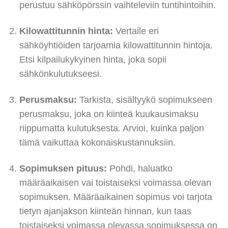
perustuu sähköpörssin vaihteleviin tuntihintoihin.
Kilowattitunnin hinta:
Vertaile eri
sähköyhtiöiden tarjoamia kilowattitunnin hintoja.
Etsi kilpailukykyinen hinta, joka sopii
sähkönkulutukseesi.
Perusmaksu:
Tarkista, sisältyykö sopimukseen
perusmaksu, joka on kiinteä kuukausimaksu
riippumatta kulutuksesta. Arvioi, kuinka paljon
tämä vaikuttaa kokonaiskustannuksiin.
Sopimuksen pituus:
Pohdi, haluatko
määräaikaisen vai toistaiseksi voimassa olevan
sopimuksen. Määräaikainen sopimus voi tarjota
tietyn ajanjakson kiinteän hinnan, kun taas
toistaiseksi voimassa olevassa sopimuksessa on