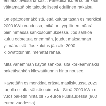
ennakoitavissa tarkasti. Pakettisähkö ei kuitenkaan
välttämättä ole taloudellisesti edullinen ratkaisu.
On epätodennäköistä, että kulutat tasan esimerkiksi
2000 kWh vuodessa, mikä on tyypillinen määrä
pienimmässä sähkösopimuksessa. Jos sähköä
kuluu odotettua enemmän, joudut maksamaan
ylimääräistä. Jos kulutus jää alle 2000
kilowattitunnin, menetät rahaa.
Mitä vähemmän käytät sähköä, sitä korkeammaksi
pakettisähkön kilowattitunnin hinta nousee.
Käytetään esimerkkinä erästä maaliskuussa 2025
tarjolla ollutta sähkösopimusta. Siinä 2000 kWh:n
vuosipaketin hinta oli 75 euroa kuukaudessa (900
euroa vuodessa).