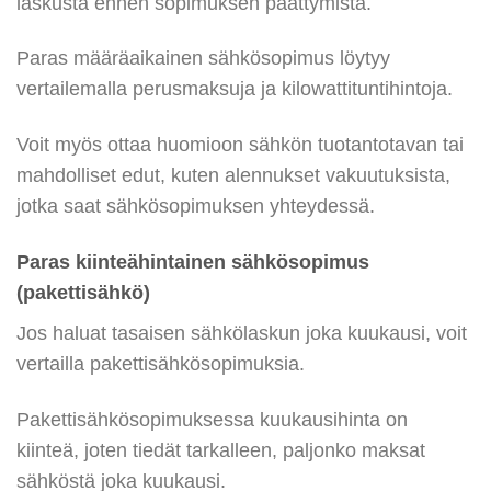
laskusta ennen sopimuksen päättymistä.
Paras määräaikainen sähkösopimus löytyy
vertailemalla perusmaksuja ja kilowattituntihintoja.
Voit myös ottaa huomioon sähkön tuotantotavan tai
mahdolliset edut, kuten alennukset vakuutuksista,
jotka saat sähkösopimuksen yhteydessä.
Paras kiinteähintainen sähkösopimus
(pakettisähkö)
Jos haluat tasaisen sähkölaskun joka kuukausi, voit
vertailla pakettisähkösopimuksia.
Pakettisähkösopimuksessa kuukausihinta on
kiinteä, joten tiedät tarkalleen, paljonko maksat
sähköstä joka kuukausi.