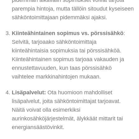
pidemmän aikavälin sopimukset voivat tarjota
parempia hintoja, mutta tällöin sitoudut kyseiseen
sähköntoimittajaan pidemmäksi ajaksi.
Kiinteähintainen sopimus vs. pörssisähkö
:
Selvitä, tarjoaako sähköntoimittaja
kiinteähintaisia sopimuksia tai pörssisähköä.
Kiinteähintainen sopimus tarjoaa vakauden ja
ennustettavuuden, kun taas pörssisähkö
vaihtelee markkinahintojen mukaan.
Lisäpalvelut:
Ota huomioon mahdolliset
lisäpalvelut, joita sähköntoimittajat tarjoavat.
Näitä voivat olla esimerkiksi
aurinkosähköjärjestelmät, älykkäät mittarit tai
energiansäästövinkit.