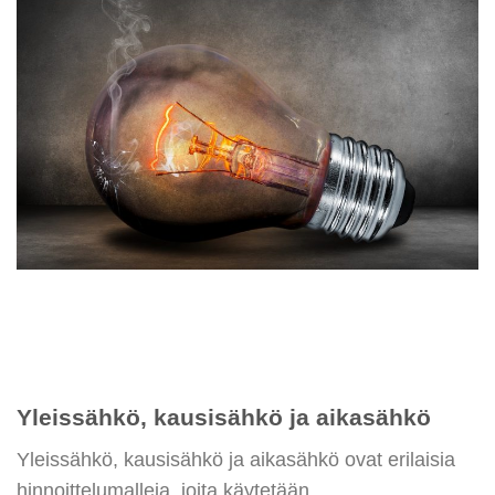
Yleissähkö, kausisähkö ja aikasähkö
Yleissähkö, kausisähkö ja aikasähkö ovat erilaisia
hinnoittelumalleja, joita käytetään