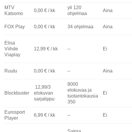
MTV
yli 120
0,00 € / kk
Aina
Katsomo
ohjelmaa
FOX Play
0,00 € / kk
34 ohjelmaa
Aina
Elisa
Viihde
12,99 € / kk
–
Ei
Viaplay
Ruutu
0,00 € / kk
–
Aina
8000
12,99/3
elokuvaa ja
Blockbuster
elokuvan
Ei
tuotantokausia
sarjalippu
350
Eurosport
6,99 € / kk
–
Ei
Player
Satoja