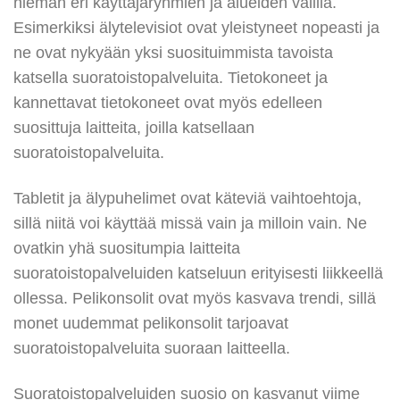
hieman eri käyttäjäryhmien ja alueiden välillä.
Esimerkiksi älytelevisiot ovat yleistyneet nopeasti ja
ne ovat nykyään yksi suosituimmista tavoista
katsella suoratoistopalveluita. Tietokoneet ja
kannettavat tietokoneet ovat myös edelleen
suosittuja laitteita, joilla katsellaan
suoratoistopalveluita.
Tabletit ja älypuhelimet ovat käteviä vaihtoehtoja,
sillä niitä voi käyttää missä vain ja milloin vain. Ne
ovatkin yhä suositumpia laitteita
suoratoistopalveluiden katseluun erityisesti liikkeellä
ollessa. Pelikonsolit ovat myös kasvava trendi, sillä
monet uudemmat pelikonsolit tarjoavat
suoratoistopalveluita suoraan laitteella.
Suoratoistopalveluiden suosio on kasvanut viime