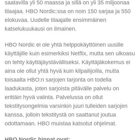
saatavilla yli 50 maassa ja sillä on yli 35 miljoonaa
tilaajaa. HBO Nordic:ssa on noin 150 sarjaa ja 550
elokuvaa. Uudelle tilaajalle ensimmäinen
katselukuukausi on ilmainen.
HBO Nordic ei ole yhtä helppokäyttöinen uusille
käyttäjille kuin esimerkiksi Netflix, mutta sen ulkoasu
on tehty käyttäjäystävälliseksi. Käyttäjäkokemus ei
aina ole ollut yhtä hyvä kuin kilpailijoilla, mutta
toisaalta HBO:n sarjojen tarjonta on todella
laadukasta, joten sarjoista pitävälle palvelu on
erittäin hyvä valinta. Palvelussa on ollut
tekstitysongelmia varsinkin juuri tulleiden sarjojen
kanssa, jolloin tekstitystä on saattanut joutua
odottamaan. HBO muistaa katsotut ohjelmat.
HBO Nordic hinnat ovat: