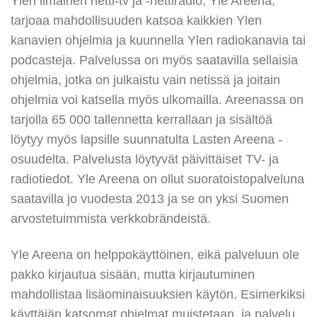
Ylen ilmainen netti-tv ja -nettiradio, Yle Areena,
tarjoaa mahdollisuuden katsoa kaikkien Ylen
kanavien ohjelmia ja kuunnella Ylen radiokanavia tai
podcasteja. Palvelussa on myös saatavilla sellaisia
ohjelmia, jotka on julkaistu vain netissä ja joitain
ohjelmia voi katsella myös ulkomailla. Areenassa on
tarjolla 65 000 tallennetta kerrallaan ja sisältöä
löytyy myös lapsille suunnatulta Lasten Areena -
osuudelta. Palvelusta löytyvät päivittäiset TV- ja
radiotiedot. Yle Areena on ollut suoratoistopalveluna
saatavilla jo vuodesta 2013 ja se on yksi Suomen
arvostetuimmista verkkobrändeistä.
Yle Areena on helppokäyttöinen, eikä palveluun ole
pakko kirjautua sisään, mutta kirjautuminen
mahdollistaa lisäominaisuuksien käytön. Esimerkiksi
käyttäjän katsomat ohjelmat muistetaan, ja palvelu