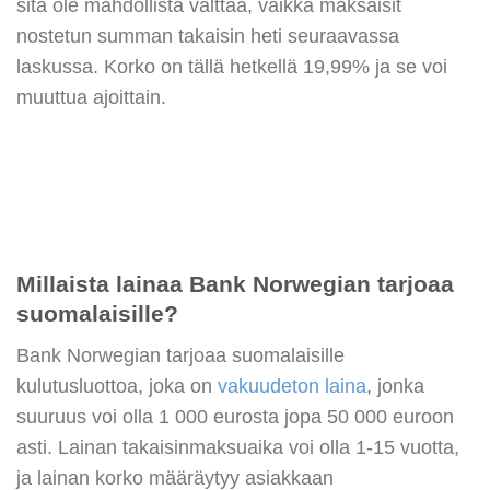
sitä ole mahdollista välttää, vaikka maksaisit
nostetun summan takaisin heti seuraavassa
laskussa. Korko on tällä hetkellä 19,99% ja se voi
muuttua ajoittain.
Millaista lainaa Bank Norwegian tarjoaa
suomalaisille?
Bank Norwegian tarjoaa suomalaisille
kulutusluottoa, joka on
vakuudeton laina
, jonka
suuruus voi olla 1 000 eurosta jopa 50 000 euroon
asti. Lainan takaisinmaksuaika voi olla 1-15 vuotta,
ja lainan korko määräytyy asiakkaan