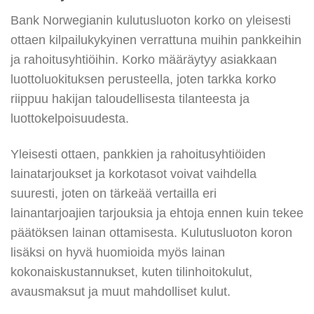
Bank Norwegianin kulutusluoton korko on yleisesti
ottaen kilpailukykyinen verrattuna muihin pankkeihin
ja rahoitusyhtiöihin. Korko määräytyy asiakkaan
luottoluokituksen perusteella, joten tarkka korko
riippuu hakijan taloudellisesta tilanteesta ja
luottokelpoisuudesta.
Yleisesti ottaen, pankkien ja rahoitusyhtiöiden
lainatarjoukset ja korkotasot voivat vaihdella
suuresti, joten on tärkeää vertailla eri
lainantarjoajien tarjouksia ja ehtoja ennen kuin tekee
päätöksen lainan ottamisesta. Kulutusluoton koron
lisäksi on hyvä huomioida myös lainan
kokonaiskustannukset, kuten tilinhoitokulut,
avausmaksut ja muut mahdolliset kulut.