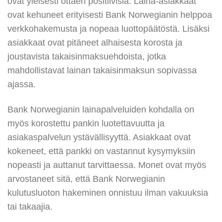
ovat yleisesti ottaen positiivisia. Laina-asiakkaat
ovat kehuneet erityisesti Bank Norwegianin helppoa
verkkohakemusta ja nopeaa luottopäätöstä. Lisäksi
asiakkaat ovat pitäneet alhaisesta korosta ja
joustavista takaisinmaksuehdoista, jotka
mahdollistavat lainan takaisinmaksun sopivassa
ajassa.
Bank Norwegianin lainapalveluiden kohdalla on
myös korostettu pankin luotettavuutta ja
asiakaspalvelun ystävällisyyttä. Asiakkaat ovat
kokeneet, että pankki on vastannut kysymyksiin
nopeasti ja auttanut tarvittaessa. Monet ovat myös
arvostaneet sitä, että Bank Norwegianin
kulutusluoton hakeminen onnistuu ilman vakuuksia
tai takaajia.