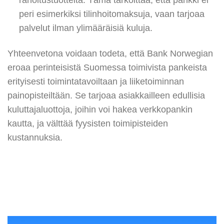
rahoitustuotteita. Tämä tarkoittaa, että pankki ei
peri esimerkiksi tilinhoitomaksuja, vaan tarjoaa
palvelut ilman ylimääräisiä kuluja.
Yhteenvetona voidaan todeta, että Bank Norwegian
eroaa perinteisistä Suomessa toimivista pankeista
erityisesti toimintatavoiltaan ja liiketoiminnan
painopisteiltään. Se tarjoaa asiakkailleen edullisia
kuluttajaluottoja, joihin voi hakea verkkopankin
kautta, ja välttää fyysisten toimipisteiden
kustannuksia.