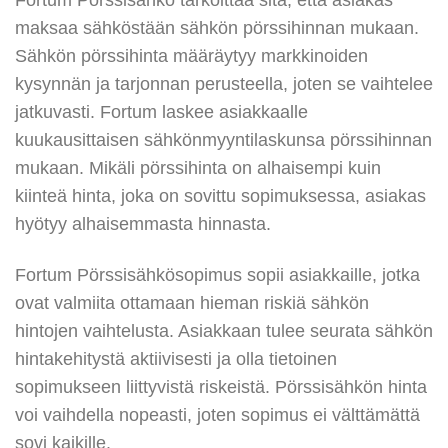
Fortum Pörssisähkö tarkoittaa sitä, että asiakas
maksaa sähköstään sähkön pörssihinnan mukaan.
Sähkön pörssihinta määräytyy markkinoiden
kysynnän ja tarjonnan perusteella, joten se vaihtelee
jatkuvasti. Fortum laskee asiakkaalle
kuukausittaisen sähkönmyyntilaskunsa pörssihinnan
mukaan. Mikäli pörssihinta on alhaisempi kuin
kiinteä hinta, joka on sovittu sopimuksessa, asiakas
hyötyy alhaisemmasta hinnasta.
Fortum Pörssisähkösopimus sopii asiakkaille, jotka
ovat valmiita ottamaan hieman riskiä sähkön
hintojen vaihtelusta. Asiakkaan tulee seurata sähkön
hintakehitystä aktiivisesti ja olla tietoinen
sopimukseen liittyvistä riskeistä. Pörssisähkön hinta
voi vaihdella nopeasti, joten sopimus ei välttämättä
sovi kaikille.