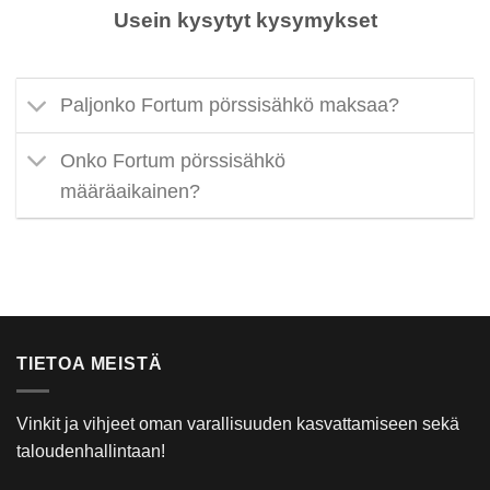
Usein kysytyt kysymykset
Paljonko Fortum pörssisähkö maksaa?
Onko Fortum pörssisähkö
määräaikainen?
TIETOA MEISTÄ
Vinkit ja vihjeet oman varallisuuden kasvattamiseen sekä
taloudenhallintaan!