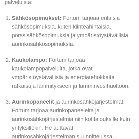
palveluista:
Sähkösopimukset:
Fortum tarjoaa erilaisia
sähkösopimuksia, kuten kiinteähintaisia,
pörssisähkösopimuksia ja ympäristöystävällisiä
aurinkosähkösopimuksia.
Kaukolämpö:
Fortum tarjoaa
kaukolämpöpalveluita, jotka ovat
ympäristöystävällisiä ja energiatehokkaita
ratkaisuja lämmitykseen ja lämminvesihuoltoon.
Aurinkopaneelit
ja aurinkosähköjärjestelmät:
Fortum tarjoaa aurinkopaneeleita ja
aurinkosähköjärjestelmiä niin kotitalouksille kuin
yrityksillekin. He auttavat
aurinkosähköjärjestelmän suunnittelussa,