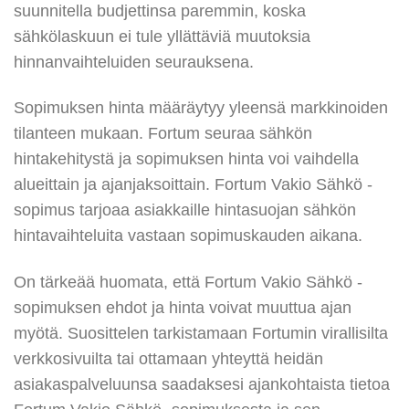
suunnitella budjettinsa paremmin, koska
sähkölaskuun ei tule yllättäviä muutoksia
hinnanvaihteluiden seurauksena.
Sopimuksen hinta määräytyy yleensä markkinoiden
tilanteen mukaan. Fortum seuraa sähkön
hintakehitystä ja sopimuksen hinta voi vaihdella
alueittain ja ajanjaksoittain. Fortum Vakio Sähkö -
sopimus tarjoaa asiakkaille hintasuojan sähkön
hintavaihteluita vastaan sopimuskauden aikana.
On tärkeää huomata, että Fortum Vakio Sähkö -
sopimuksen ehdot ja hinta voivat muuttua ajan
myötä. Suosittelen tarkistamaan Fortumin virallisilta
verkkosivuilta tai ottamaan yhteyttä heidän
asiakaspalveluunsa saadaksesi ajankohtaista tietoa