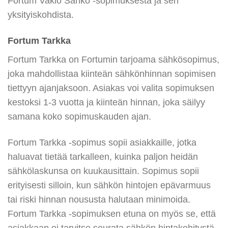
Fortum Vakio Sähkö -sopimuksesta ja sen
yksityiskohdista.
Fortum Tarkka
Fortum Tarkka on Fortumin tarjoama sähkösopimus,
joka mahdollistaa kiinteän sähkönhinnan sopimisen
tiettyyn ajanjaksoon. Asiakas voi valita sopimuksen
kestoksi 1-3 vuotta ja kiinteän hinnan, joka säilyy
samana koko sopimuskauden ajan.
Fortum Tarkka -sopimus sopii asiakkaille, jotka
haluavat tietää tarkalleen, kuinka paljon heidän
sähkölaskunsa on kuukausittain. Sopimus sopii
erityisesti silloin, kun sähkön hintojen epävarmuus
tai riski hinnan noususta halutaan minimoida.
Fortum Tarkka -sopimuksen etuna on myös se, että
asiakkaan ei tarvitse seurata sähkön hintakehitystä,