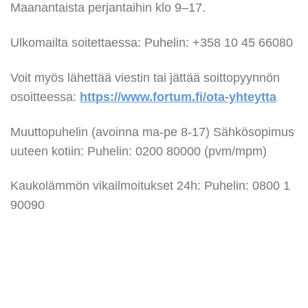
Maanantaista perjantaihin klo 9–17.
Ulkomailta soitettaessa: Puhelin: +358 10 45 66080
Voit myös lähettää viestin tai jättää soittopyynnön
osoitteessa:
https://www.fortum.fi/ota-yhteytta
Muuttopuhelin (avoinna ma-pe 8-17) Sähkösopimus
uuteen kotiin: Puhelin: 0200 80000 (pvm/mpm)
Kaukolämmön vikailmoitukset 24h: Puhelin: 0800 1
90090