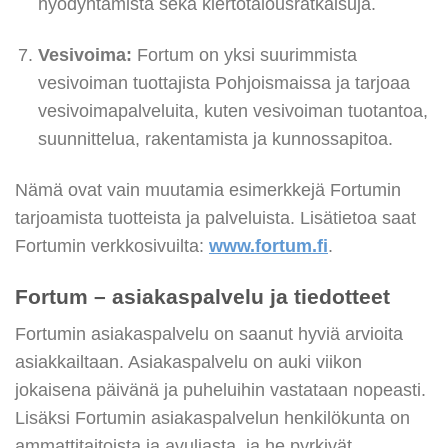
hyödyntämistä sekä kiertotalousratkaisuja.
Vesivoima:
Fortum on yksi suurimmista
vesivoiman tuottajista Pohjoismaissa ja tarjoaa
vesivoimapalveluita, kuten vesivoiman tuotantoa,
suunnittelua, rakentamista ja kunnossapitoa.
Nämä ovat vain muutamia esimerkkejä Fortumin
tarjoamista tuotteista ja palveluista. Lisätietoa saat
Fortumin verkkosivuilta:
www.fortum.fi
.
Fortum – asiakaspalvelu ja tiedotteet
Fortumin asiakaspalvelu on saanut hyviä arvioita
asiakkailtaan. Asiakaspalvelu on auki viikon
jokaisena päivänä ja puheluihin vastataan nopeasti.
Lisäksi Fortumin asiakaspalvelun henkilökunta on
ammattitaitoista ja avuliasta, ja he pyrkivät