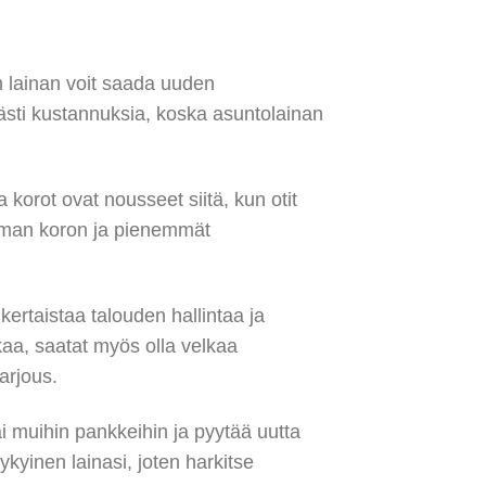
n lainan voit saada uuden
ästi kustannuksia, koska asuntolainan
 korot ovat nousseet siitä, kun otit
emman koron ja pienemmät
kertaistaa talouden hallintaa ja
aa, saatat myös olla velkaa
arjous.
ai muihin pankkeihin ja pyytää uutta
ykyinen lainasi, joten harkitse