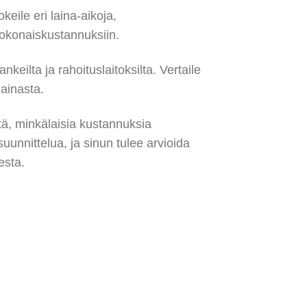
eile eri laina-aikoja,
kokonaiskustannuksiin.
nkeilta ja rahoituslaitoksilta. Vertaile
lainasta.
tä, minkälaisia kustannuksia
uunnittelua, ja sinun tulee arvioida
esta.