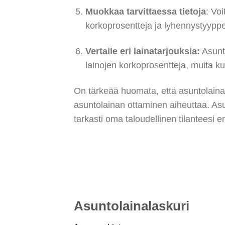
Muokkaa tarvittaessa tietoja
: Vo
korkoprosentteja ja lyhennystyypp
Vertaile eri lainatarjouksia:
Asunto
lainojen korkoprosentteja, muita ku
On tärkeää huomata, että asuntolainal
asuntolainan ottaminen aiheuttaa. Asun
tarkasti oma taloudellinen tilanteesi 
Asuntolainalaskuri