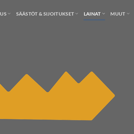
UUS
SÄÄSTÖT & SIJOITUKSET
LAINAT
MUUT