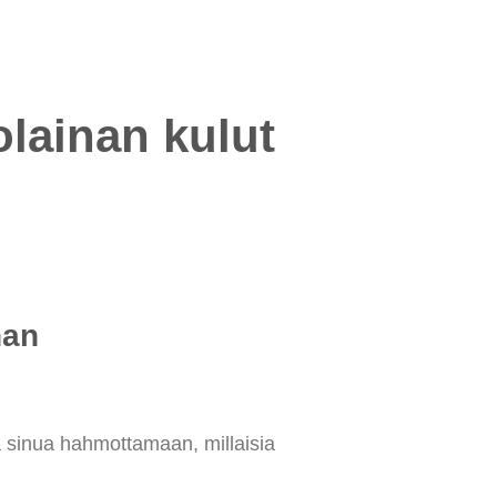
olainan kulut
nan
a sinua hahmottamaan, millaisia