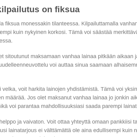
ilpailutus on fiksua
lla fiksua monessakin tilanteessa. Kilpailuttamalla vanha
sempi kuin nykyinen korkosi. Tämä voi säästää merkittäv
dessa.
 olet sitoutunut maksamaan vanhaa lainaa pitkään aikaan ja
an uudelleenneuvottelu voi auttaa sinua saamaan alhais
i velka, voit harkita lainojen yhdistämistä. Tämä voi yksin
n määrää. Jos olet maksanut vanhaa lainaa jo jonkin aik
ikä voi parantaa mahdollisuuksiasi saada parempi lainat
elppo ja vaivaton. Voit ottaa yhteyttä omaan pankkiisi t
uusi lainatarjous ei välttämättä ole aina edullisempi kuin n