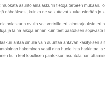
it muokata asuntolainalaskurin tietoja tarpeen mukaan. Kok
ejä nähdäksesi, kuinka ne vaikuttavat kuukausierään ja 
lainalaskurin avulla voit vertailla eri lainatarjouksia eri pa
luja ja laina-aikoja ennen kuin teet päätöksen sopivasta 
askuri antaa sinulle vain suuntaa antavan käsityksen sii
tolainan hakeminen vaatii aina huolellista harkintaa ja s
ennen kuin teet lopullisen päätöksen asuntolainan ottamis