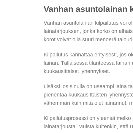
Vanhan asuntolainan k
Vanhan asuntolainan kilpailutus voi o
lainatarjouksen, jonka korko on alhai
korot voivat olla suuri menoerä talou
Kilpailutus kannattaa erityisesti, jos
lainan. Tällaisessa tilanteessa lain
kuukausittaiset lyhennykset.
Lisäksi jos sinulla on useampi laina ta
pienentää kuukausittaisten lyhennyste
vähemmän kuin mitä olet lainannut, m
Kilpailutusprosessi on yleensä melko h
lainatarjousta. Muista kuitenkin, että 