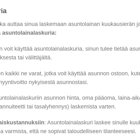
ria
joka auttaa sinua laskemaan asuntolainan kuukausierän 
ä asuntolainalaskuria:
n voit käyttää asuntolainalaskuria, sinun tulee tietää as
esta tai välittäjältä.
n kaikki ne varat, jotka voit käyttää asunnon ostoon, kut
myyntivoitto nykyisestä asunnostasi.
untolainalaskuriin asunnon hinta, oma pääoma, laina-aika
annuiteetti tai tasalyhennys) laskemista varten.
aiskustannuksiin
: Asuntolainalaskuri laskee sinulle ku
a varmista, että ne sopivat taloudelliseen tilanteeseesi.