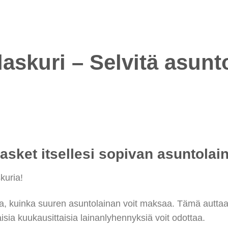
askuri – Selvitä asunt
lasket itsellesi sopivan asuntolai
kuria!
ida, kuinka suuren asuntolainan voit maksaa. Tämä autta
aisia kuukausittaisia lainanlyhennyksiä voit odottaa.