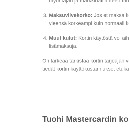
myöntäjän ja markkinatilanteen muk
Maksuviivekorko:
Jos et maksa k
yleensä korkeampi kuin normaali k
Muut kulut:
Kortin käytöstä voi ai
lisämaksuja.
On tärkeää tarkistaa kortin tarjoajan 
tiedät kortin käyttökustannukset etukä
Tuohi Mastercardin k