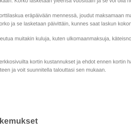
aan. Korko lasketaan yleensä vuosittain ja se voi olla 
orttilaskua eräpäivään mennessä, joudut maksamaan m
orko ja se lasketaan päivittäin, kunnes saat laskun ko
heutua muitakin kuluja, kuten ulkomaanmaksuja, käteisn
verkkosivuilta kortin kustannukset ja ehdot ennen kortin h
teen ja voit suunnitella talouttasi sen mukaan.
okemukset