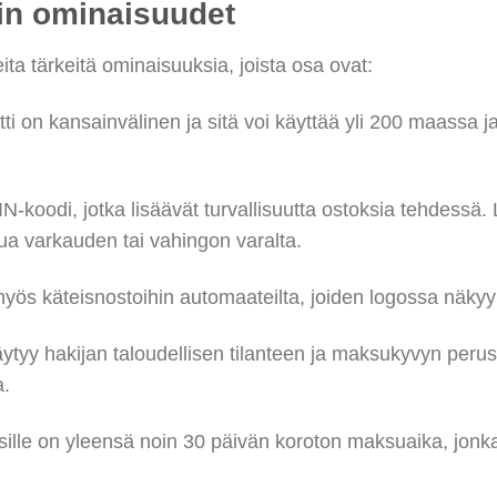
in ominaisuudet
ita tärkeitä ominaisuuksia, joista osa ovat:
i on kansainvälinen ja sitä voi käyttää yli 200 maassa ja
IN-koodi, jotka lisäävät turvallisuutta ostoksia tehdessä.
ua varkauden tai vahingon varalta.
myös käteisnostoihin automaateilta, joiden logossa näky
ytyy hakijan taloudellisen tilanteen ja maksukyvyn perust
a.
oksille on yleensä noin 30 päivän koroton maksuaika, jon