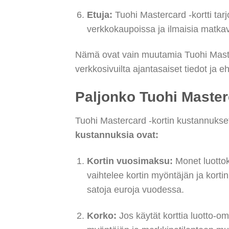
Etuja:
Tuohi Mastercard -kortti ta
verkkokaupoissa ja ilmaisia matka
Nämä ovat vain muutamia Tuohi Masterc
verkkosivuilta ajantasaiset tiedot ja 
Paljonko Tuohi Maste
Tuohi Mastercard -kortin kustannukset 
kustannuksia ovat:
Kortin vuosimaksu:
Monet luottok
vaihtelee kortin myöntäjän ja kortin
satoja euroja vuodessa.
Korko:
Jos käytät korttia luotto-