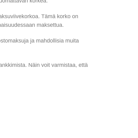
huomattavan korkea.
aksuviivekorkoa. Tämä korko on
konaisuudessaan maksettua.
ostomaksuja ja mahdollisia muita
ankkimista. Näin voit varmistaa, että