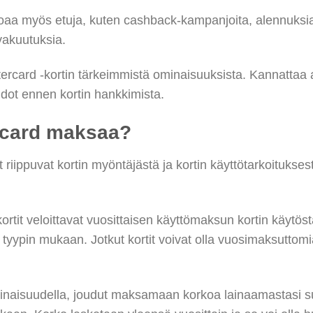
rjoaa myös etuja, kuten cashback-kampanjoita, alennuks
vakuutuksia.
ard -kortin tärkeimmistä ominaisuuksista. Kannattaa ain
ehdot ennen kortin hankkimista.
rcard maksaa?
riippuvat kortin myöntäjästä ja kortin käyttötarkoitukses
ortit veloittavat vuosittaisen käyttömaksun kortin käytö
 tyypin mukaan. Jotkut kortit voivat olla vuosimaksuttomia
ominaisuudella, joudut maksamaan korkoa lainaamastasi s