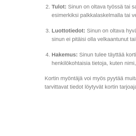
Tulot:
Sinun on oltava työssä tai s
esimerkiksi palkkalaskelmalla tai v
Luottotiedot:
Sinun on oltava hyväs
sinun ei pitäisi olla velkaantunut ta
Hakemus:
Sinun tulee täyttää kor
henkilökohtaisia tietoja, kuten nim
Kortin myöntäjä voi myös pyytää muita 
tarvittavat tiedot löytyvät kortin tarjoa