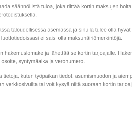
aada säännöllistä tuloa, joka riittää kortin maksujen ho
erotodistuksella.
sä taloudellisessa asemassa ja sinulla tulee olla hyvät lu
i luottotiedoissasi ei saisi olla maksuhäiriömerkintöjä.
tin hakemuslomake ja lähettää se kortin tarjoajalle. Hak
i, osoite, syntymäaika ja veronumero.
tietoja, kuten työpaikan tiedot, asumismuodon ja aiempie
jan verkkosivuilta tai voit kysyä niitä suoraan kortin tarjoaj