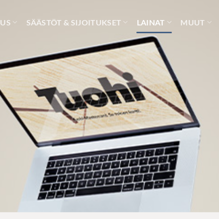
UUS
SÄÄSTÖT & SIJOITUKSET
LAINAT
MUUT