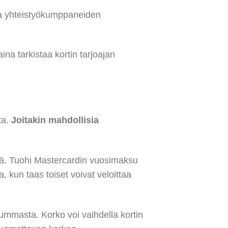
ia yhteistyökumppaneiden
a tarkistaa kortin tarjoajan
ta.
Joitakin mahdollisia
stä. Tuohi Mastercardin vuosimaksu
, kun taas toiset voivat veloittaa
ummasta. Korko voi vaihdella kortin